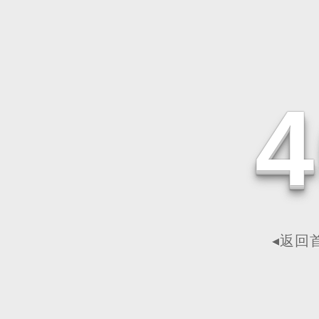
4
◂返回