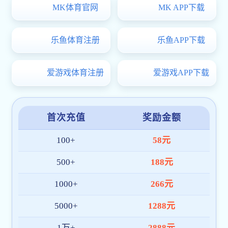
4
月
21
日
中
午，
ob
体
育
网
页
版
在
综
A123
召