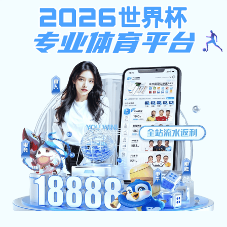
ob体育台子
网站首页
ob体育app下载概况
ob体育app下载动态
学科建设
师资队伍
教学工作
学生工作
招生信息
就业指导
党群动态
校友之家
下载中心